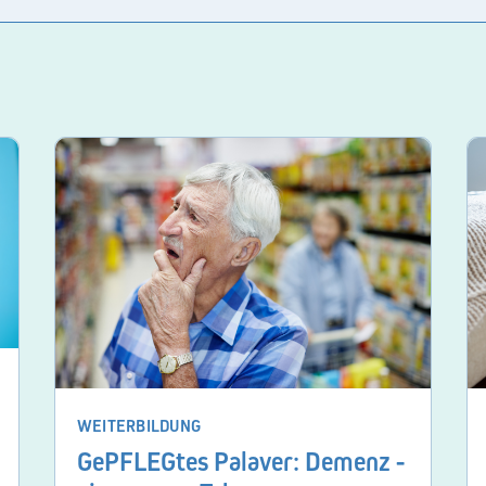
WEITERBILDUNG
GePFLEGtes Palaver: Demenz -