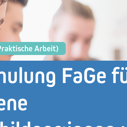
Praktische Arbeit)
hulung FaGe f
ene