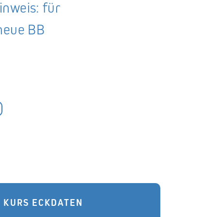
nweis: für
 neue BB
KURS ECKDATEN