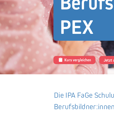
Berufs
PEX
Team
Über XUND
Kurs vergleichen
Jetzt
Die IPA FaGe Schulu
Berufsbildner:innen