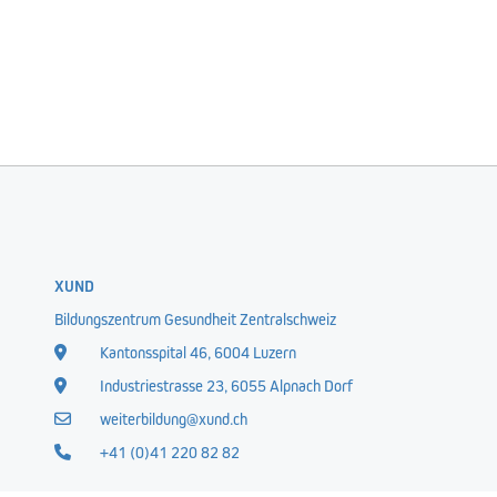
XUND
Bildungszentrum Gesundheit Zentralschweiz
Kantonsspital 46, 6004 Luzern
Industriestrasse 23, 6055 Alpnach Dorf
weiterbildung@xund.ch
+41 (0)41 220 82 82
 Gesundheit Zentralschweiz
|
Impressum
|
Cookie Einstellungen
|
Daten