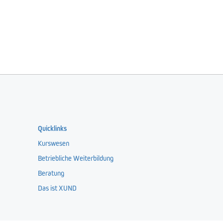
Quicklinks
Kurswesen
XUND auf
Betriebliche Weiterbildung
Beratung
Das ist XUND
schutzbestimmungen
|
AGB Kurswesen