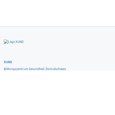
Home
Team
Über XUND
XUND
Bildungszentrum Gesundheit Zentralschweiz
Kantonsspital 46, 6004 Luzern
Industriestrasse 23, 6055 Alpnach Dorf
weiterbildung@xund.ch
+41 (0)41 220 82 82
Zertifikat