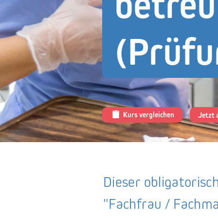
betre
(Prüfu
Team
Über XUND
Kurs vergleichen
Jetzt
Dieser obligatorisc
"Fachfrau / Fachma