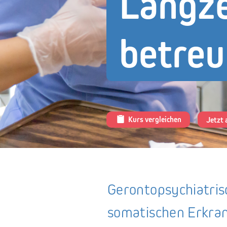
Langze
betreu
Team
Über XUND
Kurs vergleichen
Jetzt
Gerontopsychiatrisc
somatischen Erkran